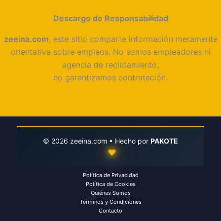
Descargo de Responsabilidad
zeeina.com
, este sitio comparte información meramente
orientativa sobre empleos. No somos empleadores ni
agencia de reclutamiento,
no garantizamos contratación.
©
2026
zeeina.com • Hecho por
PAKOTE
♥
Política de Privacidad
Política de Cookies
Quiénes Somos
Términos y Condiciones
Contacto