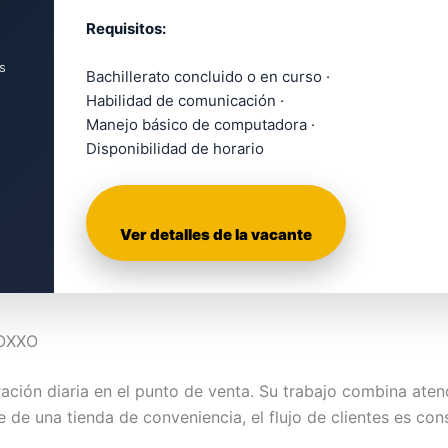
Requisitos:
s
Bachillerato concluido o en curso ·
Habilidad de comunicación ·
Manejo básico de computadora ·
Disponibilidad de horario
Ver detalles de la vacante
 OXXO
ación diaria en el punto de venta. Su trabajo combina atenc
e de una tienda de conveniencia, el flujo de clientes es con