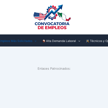
mpleos Más Solicitados
Alta Demanda Laboral
Técnicos y O
Enlaces Patrocinados: