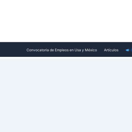
Ir
al
contenido
Convocatoria de Empleos en Usa y México
Artículos
E